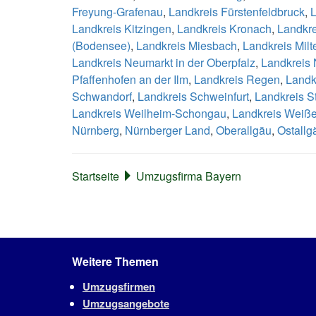
Freyung-Grafenau
,
Landkreis Fürstenfeldbruck
,
L
Landkreis Kitzingen
,
Landkreis Kronach
,
Landkr
(Bodensee)
,
Landkreis Miesbach
,
Landkreis Mil
Landkreis Neumarkt in der Oberpfalz
,
Landkreis 
Pfaffenhofen an der Ilm
,
Landkreis Regen
,
Landk
Schwandorf
,
Landkreis Schweinfurt
,
Landkreis S
Landkreis Weilheim-Schongau
,
Landkreis Weiß
Nürnberg
,
Nürnberger Land
,
Oberallgäu
,
Ostallg
Startseite
Umzugsfirma Bayern
Weitere Themen
Umzugsfirmen
Umzugsangebote