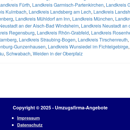
andkreis Fürth
,
Landkreis Garmisch-Partenkirchen
,
Landkreis 
eis Kulmbach
,
Landkreis Landsberg am Lech
,
Landkreis Landsh
tenberg
,
Landkreis Mühldorf am Inn
,
Landkreis München
,
Landkr
Neustadt an der Aisch-Bad Windsheim
,
Landkreis Neustadt an
reis Regensburg
,
Landkreis Rhön-Grabfeld
,
Landkreis Rosenh
tarnberg
,
Landkreis Straubing-Bogen
,
Landkreis Tirschenreuth
,
enburg-Gunzenhausen
,
Landkreis Wunsiedel im Fichtelgebirge
äu
,
Schwabach
,
Weiden in der Oberpfalz
Copyright © 2025 - Umzugsfirma-Angebote
Impressum
Datenschutz