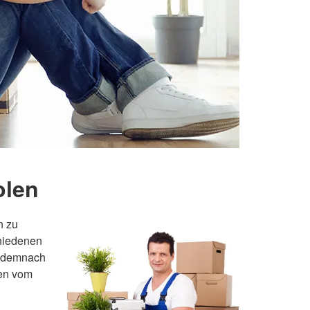
olen
n zu
hiedenen
e demnach
ten vom