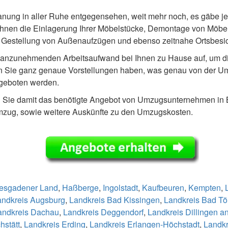
lanung in aller Ruhe entgegensehen, weit mehr noch, es gäbe je
nen die Einlagerung Ihrer Möbelstücke, Demontage von Möbels
, Gestellung von Außenaufzügen und ebenso zeitnahe Ortsbesi
anzunehmenden Arbeitsaufwand bei Ihnen zu Hause auf, um di
Wenn Sie ganz genaue Vorstellungen haben, was genau von der U
 geboten werden.
en Sie damit das benötigte Angebot von Umzugsunternehmen in 
umzug, sowie weitere Auskünfte zu den Umzugskosten.
tesgadener Land
,
Haßberge
,
Ingolstadt
,
Kaufbeuren
,
Kempten
,
andkreis Augsburg
,
Landkreis Bad Kissingen
,
Landkreis Bad Tö
andkreis Dachau
,
Landkreis Deggendorf
,
Landkreis Dillingen a
hstätt
,
Landkreis Erding
,
Landkreis Erlangen-Höchstadt
,
Landkr