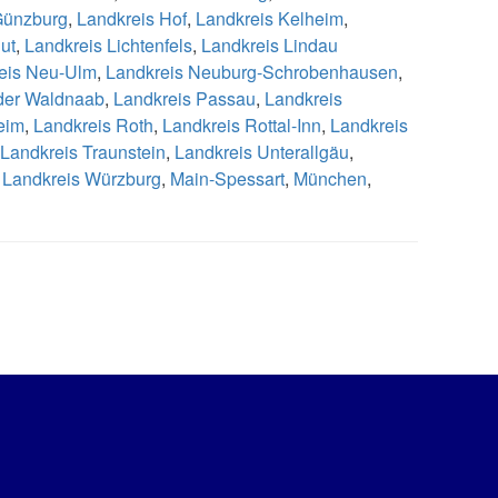
Günzburg
,
Landkreis Hof
,
Landkreis Kelheim
,
ut
,
Landkreis Lichtenfels
,
Landkreis Lindau
eis Neu-Ulm
,
Landkreis Neuburg-Schrobenhausen
,
 der Waldnaab
,
Landkreis Passau
,
Landkreis
eim
,
Landkreis Roth
,
Landkreis Rottal-Inn
,
Landkreis
Landkreis Traunstein
,
Landkreis Unterallgäu
,
,
Landkreis Würzburg
,
Main-Spessart
,
München
,