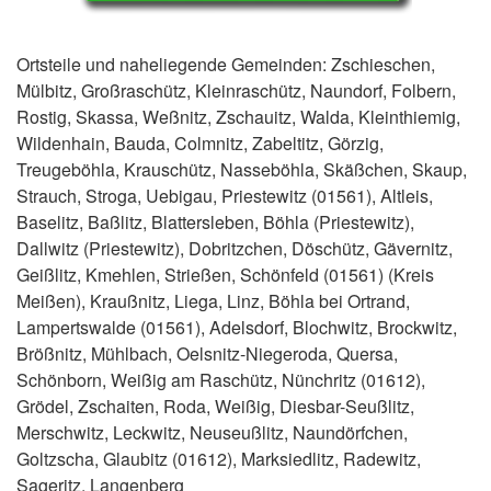
Ortsteile und naheliegende Gemeinden: Zschieschen,
Mülbitz, Großraschütz, Kleinraschütz, Naundorf, Folbern,
Rostig, Skassa, Weßnitz, Zschauitz, Walda, Kleinthiemig,
Wildenhain, Bauda, Colmnitz, Zabeltitz, Görzig,
Treugeböhla, Krauschütz, Nasseböhla, Skäßchen, Skaup,
Strauch, Stroga, Uebigau, Priestewitz (01561), Altleis,
Baselitz, Baßlitz, Blattersleben, Böhla (Priestewitz),
Dallwitz (Priestewitz), Dobritzchen, Döschütz, Gävernitz,
Geißlitz, Kmehlen, Strießen, Schönfeld (01561) (Kreis
Meißen), Kraußnitz, Liega, Linz, Böhla bei Ortrand,
Lampertswalde (01561), Adelsdorf, Blochwitz, Brockwitz,
Brößnitz, Mühlbach, Oelsnitz-Niegeroda, Quersa,
Schönborn, Weißig am Raschütz, Nünchritz (01612),
Grödel, Zschaiten, Roda, Weißig, Diesbar-Seußlitz,
Merschwitz, Leckwitz, Neuseußlitz, Naundörfchen,
Goltzscha, Glaubitz (01612), Marksiedlitz, Radewitz,
Sageritz, Langenberg